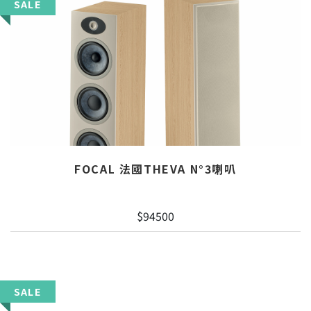
SALE
FOCAL 法國THEVA N°3喇叭
$94500
SALE