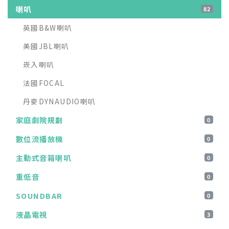
喇叭
82
英國B&W喇叭
美國JBL喇叭
崁入喇叭
法國FOCAL
丹麥DYNAUDIO喇叭
家庭劇院規劃
0
數位流播放機
0
主動式音箱喇叭
0
重低音
0
SOUNDBAR
0
液晶電視
3