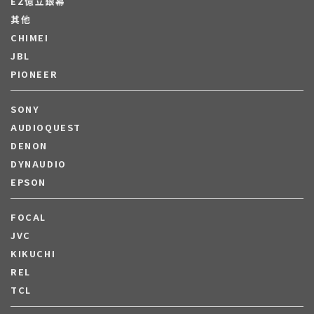
EZ億立銀幕
其他
CHIMEI
JBL
PIONEER
SONY
AUDIOQUEST
DENON
DYNAUDIO
EPSON
FOCAL
JVC
KIKUCHI
REL
TCL